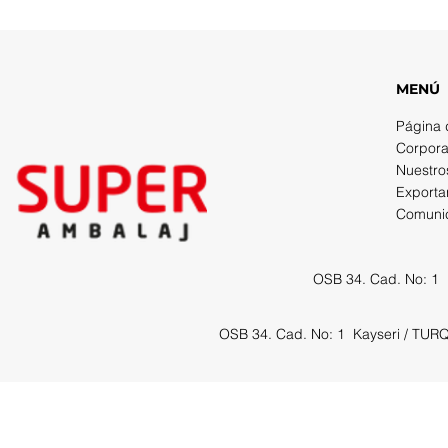
MENÚ
Página d
Corpora
Nuestro
Exporta
Comuni
OSB 34. Cad. No: 1
OSB 34. Cad. No: 1
Kayseri / TUR