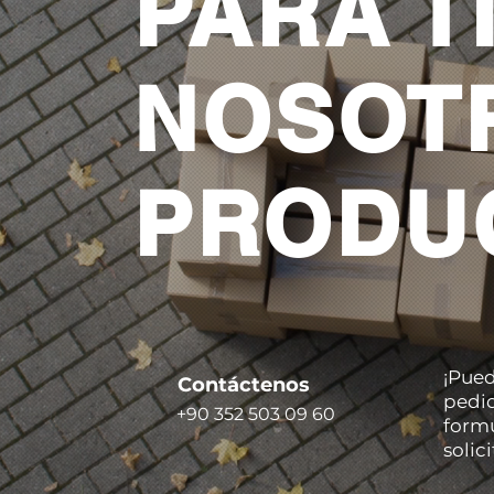
PARA T
NOSOT
PRODUC
¡Pued
Contáctenos
pedid
+90 352 503 09 60
formu
solic