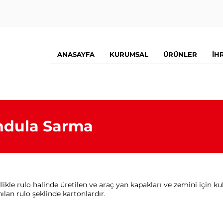
ANASAYFA
KURUMSAL
ÜRÜNLER
İH
dula Sarma
likle rulo halinde üretilen ve araç yan kapakları ve zemini için k
nılan rulo şeklinde kartonlardır.