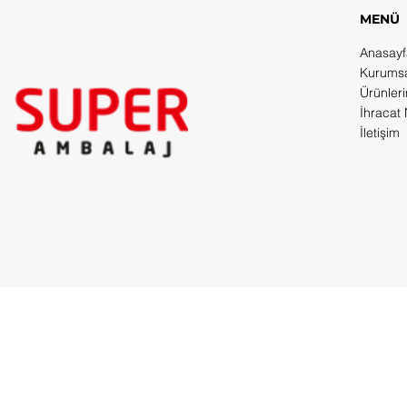
MENÜ
Anasayf
Kurums
Ürünler
İhracat 
İletişim
https://www.jenniferw
https://www.woollywell.com/