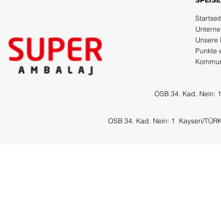
SPEIS
Startsei
Untern
Unsere 
Punkte 
Kommun
OSB 34. Kad. Nein: 
OSB 34. Kad. Nein: 1
Kayseri/TÜR